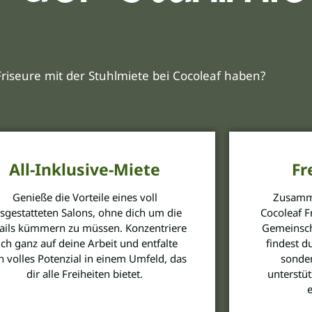
Friseure mit der Stuhlmiete bei Cocoleaf haben?
All-Inklusive-Miete
Fr
Genieße die Vorteile eines voll
Zusamme
sgestatteten Salons, ohne dich um die
Cocoleaf F
ails kümmern zu müssen. Konzentriere
Gemeinscha
ich ganz auf deine Arbeit und entfalte
findest d
n volles Potenzial in einem Umfeld, das
sonder
dir alle Freiheiten bietet.
unterstüt
e