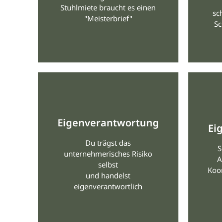
Stuhlmiete braucht es einen
sc
"Meisterbrief"
Sc
Eigenverantwortung
Ei
Du trägst das
S
unternehmerisches Risiko
A
selbst
Koor
und handelst
eigenverantwortlich