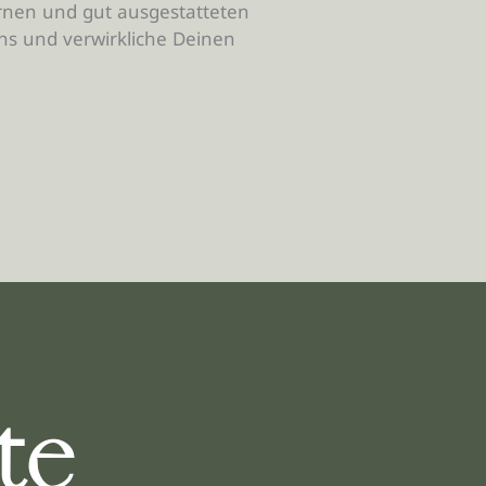
rnen und gut ausgestatteten
uns und verwirkliche Deinen
te